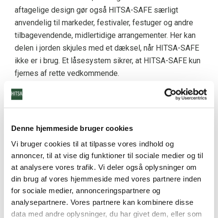
aftagelige design gør også HITSA-SAFE særligt
anvendelig til markeder, festivaler, festuger og andre
tilbagevendende, midlertidige arrangementer. Her kan
delen i jorden skjules med et dæksel, når HITSA-SAFE
ikke er i brug. Et låsesystem sikrer, at HITSA-SAFE kun
fjernes af rette vedkommende.
HITSA-SAFE er certificeret efter
PAS 68 og IWA 14
Denne hjemmeside bruger cookies
Bænken er en del af HITSA-SAFE serien med en
Vi bruger cookies til at tilpasse vores indhold og
grundkonstruktion, der kan modstå en påkørsel og
annoncer, til at vise dig funktioner til sociale medier og til
standse bilen. I serien indgår også pullerter,
at analysere vores trafik. Vi deler også oplysninger om
cykelstativer, skraldespand og specialdesign. Vi har
din brug af vores hjemmeside med vores partnere inden
med HITSA-SAFE lagt vægt på at udvikle fysiske
for sociale medier, annonceringspartnere og
sikringsprodukter, der også har stor, praktisk
analysepartnere. Vores partnere kan kombinere disse
anvendelighed i byrummet.
data med andre oplysninger, du har givet dem, eller som