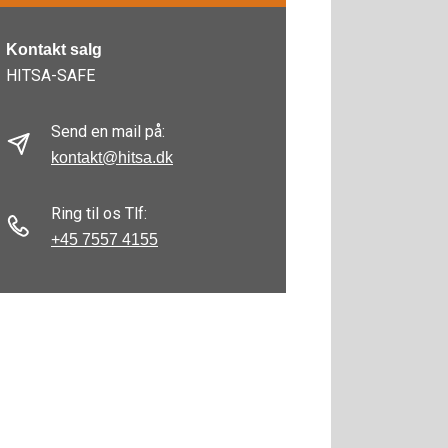
Kontakt salg
HITSA-SAFE
Send en mail på:
kontakt@hitsa.dk
Ring til os Tlf:
+45 7557 4155