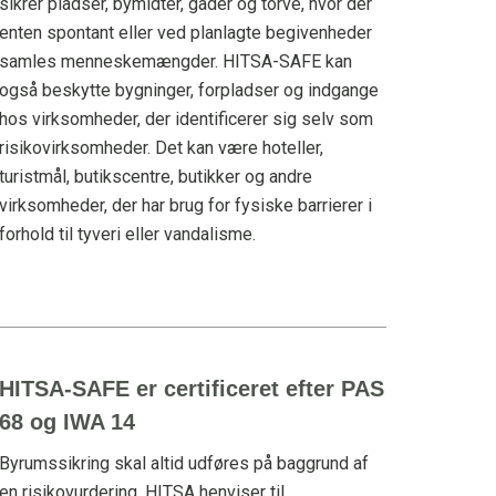
sikrer pladser, bymidter, gader og torve, hvor der
enten spontant eller ved planlagte begivenheder
samles menneskemængder. HITSA-SAFE kan
også beskytte bygninger, forpladser og indgange
hos virksomheder, der identificerer sig selv som
risikovirksomheder. Det kan være hoteller,
turistmål, butikscentre, butikker og andre
virksomheder, der har brug for fysiske barrierer i
forhold til tyveri eller vandalisme.
HITSA-SAFE er certificeret efter PAS
68 og IWA 14
Byrumssikring skal altid udføres på baggrund af
en risikovurdering. HITSA henviser til